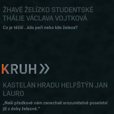
ŽHAVÉ ŽELÍZKO STUDENTSKÉ
THÁLIE VÁCLAVA VOJTKOVÁ
Co je těžší ...kilo peří nebo kilo železa?
KASTELÁN HRADU HELFŠTÝN JAN
LAURO
„Naši předkové nám zanechali srozumitelné poselství
již z doby železné."