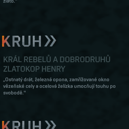
zlato."
KRÁL REBELŮ A DOBRODRUHŮ
ZLATOKOP HENRY
„Ostnatý drát, železná opona, zamřížované okno
vězeňské cely a ocelová želízka umocňují touhu po
svobodě."