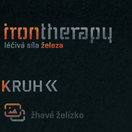
žhavé želízko