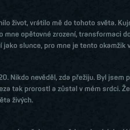
ilo život, vrátilo mě do tohoto světa. Ku
o mne opětovné zrození, transformaci do 
ří jako slunce, pro mne je tento okamžik 
20. Nikdo nevěděl, zda přežiju. Byl jsem 
eza tak prorostl a zůstal v mém srdci. 
ěta živých.