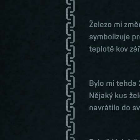
Železo mi změn
symbolizuje pr
teplotě kov zá
Bylo mi tehda 
Nějaký kus žel
navrátilo do sv