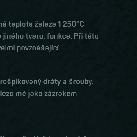
jná teplota železa 1 250°C
jiného tvaru, funkce. Při této
velmi povznášející.
prošpikovaný dráty a šrouby.
Železo mě jako zázrakem